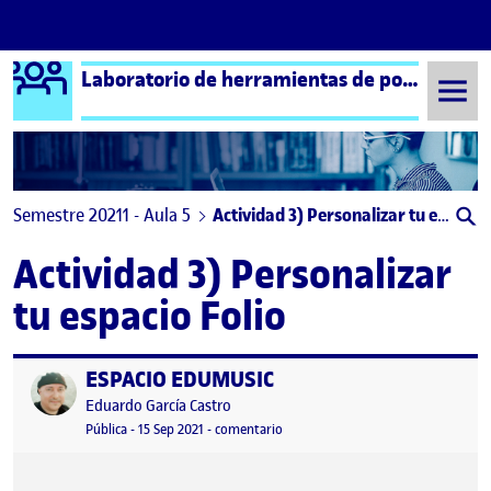
Logo Ágora
Laboratorio de herramientas de portafolios aula 5
Saltar al contenido
Semestre 20211 - Aula 5
Actividad 3) Personalizar tu espacio Folio
Actividad 3) Personalizar
tu espacio Folio
ESPACIO EDUMUSIC
Publicado por
Publicado por
Eduardo García Castro
Visibilidad:
Fecha de publicación
17 septiembre, 2021 8:10 am
en ESPACIO EDUMUSIC
Pública
-
15 Sep 2021
-
comentario